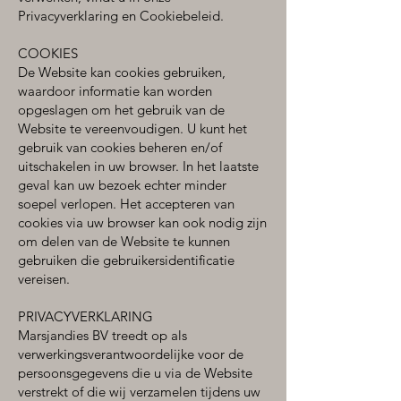
Privacyverklaring en Cookiebeleid.
COOKIES
De Website kan cookies gebruiken,
waardoor informatie kan worden
opgeslagen om het gebruik van de
Website te vereenvoudigen. U kunt het
gebruik van cookies beheren en/of
uitschakelen in uw browser. In het laatste
geval kan uw bezoek echter minder
soepel verlopen. Het accepteren van
cookies via uw browser kan ook nodig zijn
om delen van de Website te kunnen
gebruiken die gebruikersidentificatie
vereisen.
PRIVACYVERKLARING
Marsjandies BV treedt op als
verwerkingsverantwoordelijke voor de
persoonsgegevens die u via de Website
verstrekt of die wij verzamelen tijdens uw