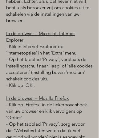
hebben. Echter, als u dat liever niet wilt,
bent u als bezoeker vrij om cookies uit te
schakelen via de instellingen van uw
browser.
In de browser – Microsoft Internet
Explorer
- Klik in Internet Explorer op
‘Internetopties’ in het ‘Extra’ menu.
- Op het tabblad ‘Privacy’, verplaats de
instellingsschuif naar ‘laag’ of ‘alle cookies
accepteren’ (instelling boven ‘medium’
schakelt cookies uit).
- Klik op ‘OK’.
In de browser – Mozilla Firefox
- Klik op ‘Firefox’ in de linkerbovenhoek
van uw browser en klik vervolgens op
‘Opties’.
- Op het tabblad ‘Privacy’, zorg ervoor
dat ‘Websites laten weten dat ik niet
gevolgd wil worden’ niet is aangevinkt.