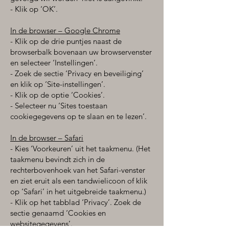
- Klik op ‘OK’.
In de browser – Google Chrome
- Klik op de drie puntjes naast de
browserbalk bovenaan uw browservenster
en selecteer ‘Instellingen’.
- Zoek de sectie ‘Privacy en beveiliging’
en klik op ‘Site-instellingen’.
- Klik op de optie ‘Cookies’.
- Selecteer nu ‘Sites toestaan
cookiegegevens op te slaan en te lezen’.
In de browser – Safari
- Kies ‘Voorkeuren’ uit het taakmenu. (Het
taakmenu bevindt zich in de
rechterbovenhoek van het Safari-venster
en ziet eruit als een tandwielicoon of klik
op ‘Safari’ in het uitgebreide taakmenu.)
- Klik op het tabblad ‘Privacy’. Zoek de
sectie genaamd ‘Cookies en
websitegegevens’.