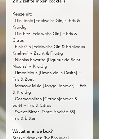
2 x 2 zelf te mixen cocktails
Keuze uit:
. Gin Tonic [Edelweiss Gin] ~ Fris &
Kruidig
. Gin Fizz [Edelweiss Gin] ~ Fris &
Citrus
. Pink Gin [Edelweiss Gin & Edelweiss
Krieken] ~ Zacht & Fruitig
. Nicolas Favorite [Liqueur de Saint
Nicolas] ~ Kruidig
. Limonicious [Limon de la Casita] ~
Fris & Zoet
. Moscow Mule [Jonge Jenever] ~ Fris
& Kruidig
. Cosmopolitan [Citroenjenever &
Solé] ~ Fris & Citrus
. Sweet Bitter [Tante Andrée 35] ~
Fris & bitter
Wat zit er in de box?
Sterke dranken [by Brouwerij